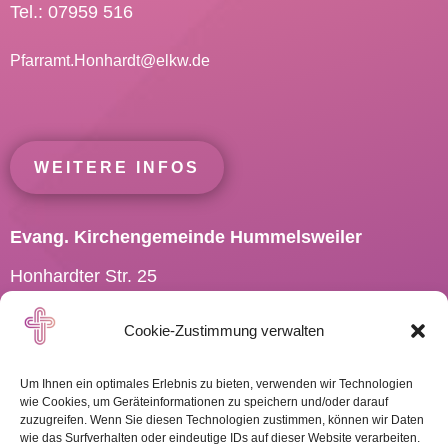
Tel.: 07959 516
Pfarramt.Honhardt@
elkw.de
WEITERE INFOS
Evang. Kirchengemeinde Hummelsweiler
Honhardter Str. 25
73494 Rosenberg
Cookie-Zustimmung verwalten
Tel.: 07967 701910
Pfarramt.Hummelsweiler@
elkw.de
Um Ihnen ein optimales Erlebnis zu bieten, verwenden wir Technologien
wie Cookies, um Geräteinformationen zu speichern und/oder darauf
zuzugreifen. Wenn Sie diesen Technologien zustimmen, können wir Daten
wie das Surfverhalten oder eindeutige IDs auf dieser Website verarbeiten.