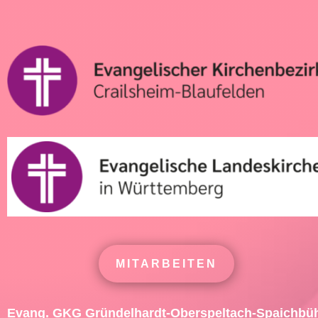
MITARBEITEN
Evang. GKG Gründelhardt-Oberspeltach-Spaichbü