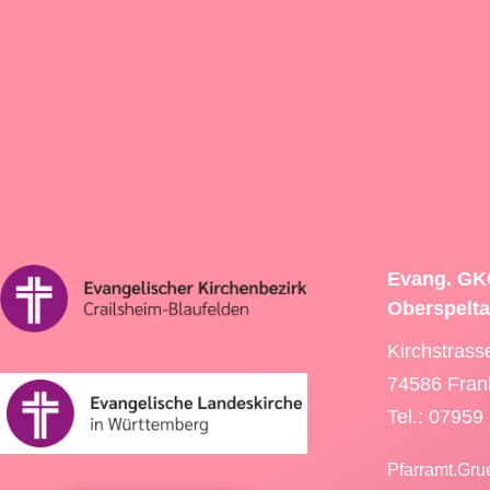
Evang. GK
Oberspelt
Kirchstrass
74586 Fran
Tel.: 07959
Pfarramt.Gru