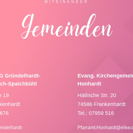
MITEINANDER
Gemeinden
G Gründelhardt-
Evang. Kirchengemei
ach-Spaichbühl
Honhardt
e 19
Hällische Str. 20
kenhardt
74586 Frankenhardt
 676
Tel.: 07959 516
endelhardt-
Pfarramt.Honhardt@
elkw