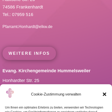
74586 Frankenhardt
Tel.: 07959 516
Pfarramt.Honhardt@
elkw.de
WEITERE INFOS
Evang. Kirchengemeinde Hummelsweiler
Honhardter Str. 25
73494 Rosenberg
Cookie-Zustimmung verwalten
Tel.: 07967 701910
Pfarramt.Hummelsweiler@
elkw.de
Um Ihnen ein optimales Erlebnis zu bieten, verwenden wir Technologien