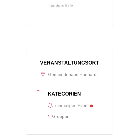
honhardt.de
VERANSTALTUNGSORT
Gemeindehaus Honhardt
KATEGORIEN
einmaliges Event
Gruppen