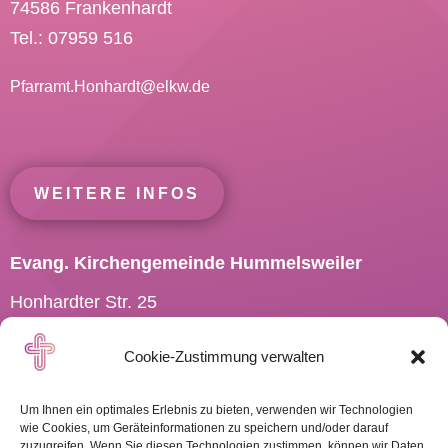
74586 Frankenhardt
Tel.: 07959 516
Pfarramt.Honhardt@
elkw.de
WEITERE INFOS
Evang. Kirchengemeinde Hummelsweiler
Honhardter Str. 25
73494 Rosenberg
Cookie-Zustimmung verwalten
Tel.: 07967 701910
Pfarramt.Hummelsweiler@
elkw.de
Um Ihnen ein optimales Erlebnis zu bieten, verwenden wir Technologien
wie Cookies, um Geräteinformationen zu speichern und/oder darauf
zuzugreifen. Wenn Sie diesen Technologien zustimmen, können wir Daten