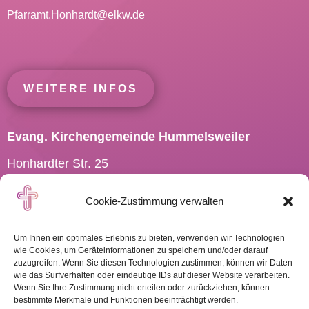
Pfarramt.Honhardt@
elkw.de
WEITERE INFOS
Evang. Kirchengemeinde Hummelsweiler
Honhardter Str. 25
73494 Rosenberg
Cookie-Zustimmung verwalten
Tel.: 07967 701910
Pfarramt.Hummelsweiler@
elkw.de
Um Ihnen ein optimales Erlebnis zu bieten, verwenden wir Technologien
wie Cookies, um Geräteinformationen zu speichern und/oder darauf
zuzugreifen. Wenn Sie diesen Technologien zustimmen, können wir Daten
wie das Surfverhalten oder eindeutige IDs auf dieser Website verarbeiten.
Wenn Sie Ihre Zustimmung nicht erteilen oder zurückziehen, können
WEITERE INFOS
bestimmte Merkmale und Funktionen beeinträchtigt werden.