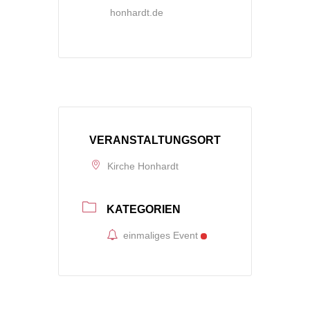
honhardt.de
VERANSTALTUNGSORT
Kirche Honhardt
KATEGORIEN
einmaliges Event