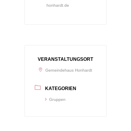
honhardt.de
VERANSTALTUNGSORT
Gemeindehaus Honhardt
KATEGORIEN
Gruppen