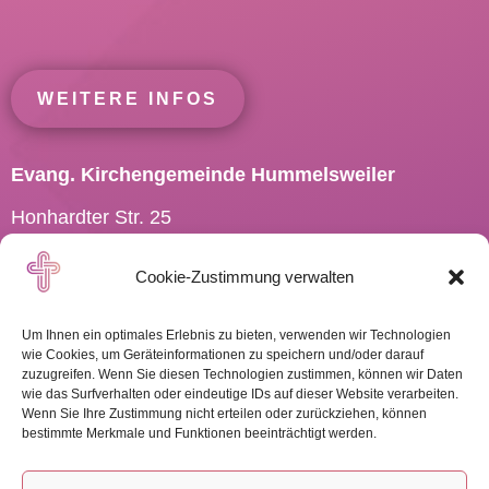
WEITERE INFOS
Evang. Kirchengemeinde Hummelsweiler
Honhardter Str. 25
73494 Rosenberg
Cookie-Zustimmung verwalten
Tel.: 07967 701910
Pfarramt.Hummelsweiler@
elkw.de
Um Ihnen ein optimales Erlebnis zu bieten, verwenden wir Technologien
wie Cookies, um Geräteinformationen zu speichern und/oder darauf
zuzugreifen. Wenn Sie diesen Technologien zustimmen, können wir Daten
wie das Surfverhalten oder eindeutige IDs auf dieser Website verarbeiten.
Wenn Sie Ihre Zustimmung nicht erteilen oder zurückziehen, können
WEITERE INFOS
bestimmte Merkmale und Funktionen beeinträchtigt werden.