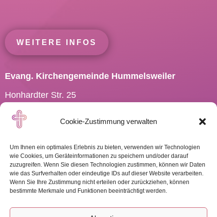
WEITERE INFOS
Evang. Kirchengemeinde Hummelsweiler
Honhardter Str. 25
73494 Rosenberg
Cookie-Zustimmung verwalten
Tel.: 07967 701910
Pfarramt.Hummelsweiler@
elkw.de
Um Ihnen ein optimales Erlebnis zu bieten, verwenden wir Technologien
wie Cookies, um Geräteinformationen zu speichern und/oder darauf
zuzugreifen. Wenn Sie diesen Technologien zustimmen, können wir Daten
wie das Surfverhalten oder eindeutige IDs auf dieser Website verarbeiten.
Wenn Sie Ihre Zustimmung nicht erteilen oder zurückziehen, können
WEITERE INFOS
bestimmte Merkmale und Funktionen beeinträchtigt werden.