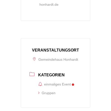
honhardt.de
VERANSTALTUNGSORT
Gemeindehaus Honhardt
KATEGORIEN
einmaliges Event
Gruppen