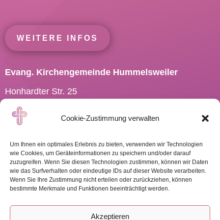
WEITERE INFOS
Evang. Kirchengemeinde Hummelsweiler
Honhardter Str. 25
73494 Rosenberg
Cookie-Zustimmung verwalten
Tel.: 07967 701910
Pfarramt.Hummelsweiler@
elkw.de
Um Ihnen ein optimales Erlebnis zu bieten, verwenden wir Technologien
wie Cookies, um Geräteinformationen zu speichern und/oder darauf
zuzugreifen. Wenn Sie diesen Technologien zustimmen, können wir Daten
wie das Surfverhalten oder eindeutige IDs auf dieser Website verarbeiten.
Wenn Sie Ihre Zustimmung nicht erteilen oder zurückziehen, können
WEITERE INFOS
bestimmte Merkmale und Funktionen beeinträchtigt werden.
Akzeptieren