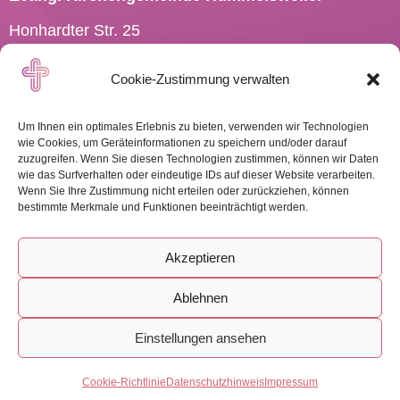
Honhardter Str. 25
73494 Rosenberg
Cookie-Zustimmung verwalten
Tel.: 07967 701910
Pfarramt.Hummelsweiler@
elkw.de
Um Ihnen ein optimales Erlebnis zu bieten, verwenden wir Technologien
wie Cookies, um Geräteinformationen zu speichern und/oder darauf
zuzugreifen. Wenn Sie diesen Technologien zustimmen, können wir Daten
wie das Surfverhalten oder eindeutige IDs auf dieser Website verarbeiten.
Wenn Sie Ihre Zustimmung nicht erteilen oder zurückziehen, können
WEITERE INFOS
bestimmte Merkmale und Funktionen beeinträchtigt werden.
Akzeptieren
Ablehnen
Impressum
-
Datenschutz
-
Cookies
Einstellungen ansehen
Freie Kreativhaltung by landWERBERei
Cookie-Richtlinie
Datenschutzhinweis
Impressum