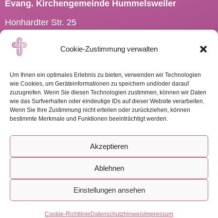
Evang. Kirchengemeinde Hummelsweiler
Honhardter Str. 25
73494 Rosenberg
Cookie-Zustimmung verwalten
Tel.: 07967 701910
Pfarramt.Hummelsweiler@
elkw.de
Um Ihnen ein optimales Erlebnis zu bieten, verwenden wir Technologien
wie Cookies, um Geräteinformationen zu speichern und/oder darauf
zuzugreifen. Wenn Sie diesen Technologien zustimmen, können wir Daten
wie das Surfverhalten oder eindeutige IDs auf dieser Website verarbeiten.
Wenn Sie Ihre Zustimmung nicht erteilen oder zurückziehen, können
WEITERE INFOS
bestimmte Merkmale und Funktionen beeinträchtigt werden.
Akzeptieren
Ablehnen
Impressum
-
Datenschutz
-
Cookies
Einstellungen ansehen
Freie Kreativhaltung by landWERBERei
Cookie-Richtlinie
Datenschutzhinweis
Impressum