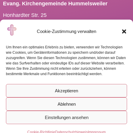
Evang. Kirchengemeinde Hummelsweiler
Honhardter Str. 25
73494 Rosenberg
Cookie-Zustimmung verwalten
Tel.: 07967 701910
Pfarramt.Hummelsweiler@
elkw.de
Um Ihnen ein optimales Erlebnis zu bieten, verwenden wir Technologien
wie Cookies, um Geräteinformationen zu speichern und/oder darauf
zuzugreifen. Wenn Sie diesen Technologien zustimmen, können wir Daten
wie das Surfverhalten oder eindeutige IDs auf dieser Website verarbeiten.
Wenn Sie Ihre Zustimmung nicht erteilen oder zurückziehen, können
WEITERE INFOS
bestimmte Merkmale und Funktionen beeinträchtigt werden.
Akzeptieren
Ablehnen
Impressum
-
Datenschutz
-
Cookies
Einstellungen ansehen
Freie Kreativhaltung by landWERBERei
Cookie-Richtlinie
Datenschutzhinweis
Impressum