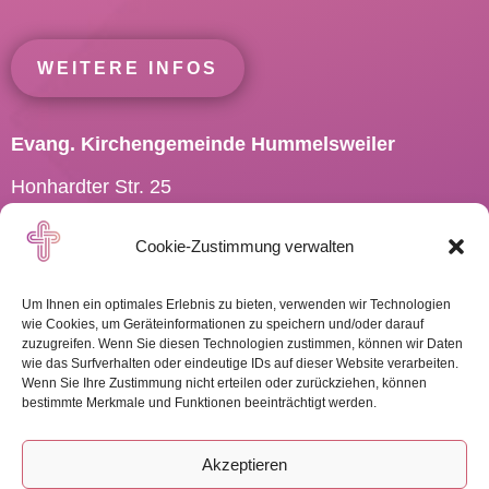
WEITERE INFOS
Evang. Kirchengemeinde Hummelsweiler
Honhardter Str. 25
73494 Rosenberg
Cookie-Zustimmung verwalten
Tel.: 07967 701910
Pfarramt.Hummelsweiler@
elkw.de
Um Ihnen ein optimales Erlebnis zu bieten, verwenden wir Technologien
wie Cookies, um Geräteinformationen zu speichern und/oder darauf
zuzugreifen. Wenn Sie diesen Technologien zustimmen, können wir Daten
wie das Surfverhalten oder eindeutige IDs auf dieser Website verarbeiten.
Wenn Sie Ihre Zustimmung nicht erteilen oder zurückziehen, können
WEITERE INFOS
bestimmte Merkmale und Funktionen beeinträchtigt werden.
Akzeptieren