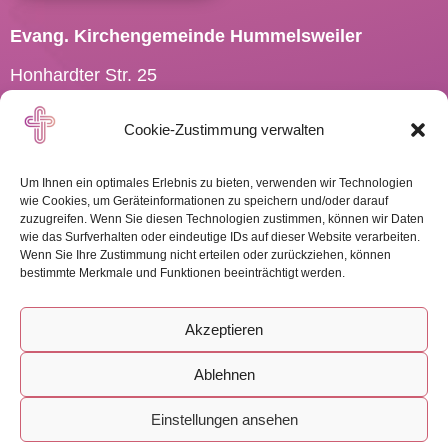
Evang. Kirchengemeinde Hummelsweiler
Honhardter Str. 25
73494 Rosenberg
Cookie-Zustimmung verwalten
Tel.: 07967 701910
Pfarramt.Hummelsweiler@
elkw.de
Um Ihnen ein optimales Erlebnis zu bieten, verwenden wir Technologien
wie Cookies, um Geräteinformationen zu speichern und/oder darauf
zuzugreifen. Wenn Sie diesen Technologien zustimmen, können wir Daten
wie das Surfverhalten oder eindeutige IDs auf dieser Website verarbeiten.
Wenn Sie Ihre Zustimmung nicht erteilen oder zurückziehen, können
WEITERE INFOS
bestimmte Merkmale und Funktionen beeinträchtigt werden.
Akzeptieren
Ablehnen
Impressum
-
Datenschutz
-
Cookies
Einstellungen ansehen