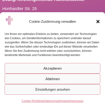
Honhardter Str. 25
73494 Rosenberg
Cookie-Zustimmung verwalten
Tel.: 07967 701910
Pfarramt.Hummelsweiler@
elkw.de
Um Ihnen ein optimales Erlebnis zu bieten, verwenden wir Technologien
wie Cookies, um Geräteinformationen zu speichern und/oder darauf
zuzugreifen. Wenn Sie diesen Technologien zustimmen, können wir Daten
wie das Surfverhalten oder eindeutige IDs auf dieser Website verarbeiten.
Wenn Sie Ihre Zustimmung nicht erteilen oder zurückziehen, können
WEITERE INFOS
bestimmte Merkmale und Funktionen beeinträchtigt werden.
Akzeptieren
Ablehnen
Impressum
-
Datenschutz
-
Cookies
Einstellungen ansehen
Freie Kreativhaltung by landWERBERei
Cookie-Richtlinie
Datenschutzhinweis
Impressum