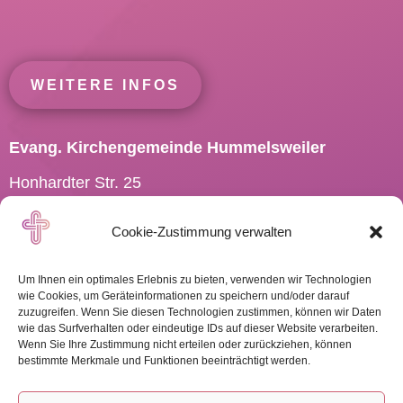
WEITERE INFOS
Evang. Kirchengemeinde Hummelsweiler
Honhardter Str. 25
73494 Rosenberg
Cookie-Zustimmung verwalten
Tel.: 07967 701910
Pfarramt.Hummelsweiler@
elkw.de
Um Ihnen ein optimales Erlebnis zu bieten, verwenden wir Technologien
wie Cookies, um Geräteinformationen zu speichern und/oder darauf
zuzugreifen. Wenn Sie diesen Technologien zustimmen, können wir Daten
wie das Surfverhalten oder eindeutige IDs auf dieser Website verarbeiten.
Wenn Sie Ihre Zustimmung nicht erteilen oder zurückziehen, können
WEITERE INFOS
bestimmte Merkmale und Funktionen beeinträchtigt werden.