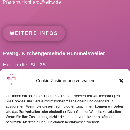
Pfarramt.Honhardt@
elkw.de
WEITERE INFOS
Evang. Kirchengemeinde Hummelsweiler
Honhardter Str. 25
73494 Rosenberg
Cookie-Zustimmung verwalten
Tel.: 07967 701910
Pfarramt.Hummelsweiler@
elkw.de
Um Ihnen ein optimales Erlebnis zu bieten, verwenden wir Technologien
wie Cookies, um Geräteinformationen zu speichern und/oder darauf
zuzugreifen. Wenn Sie diesen Technologien zustimmen, können wir Daten
wie das Surfverhalten oder eindeutige IDs auf dieser Website verarbeiten.
Wenn Sie Ihre Zustimmung nicht erteilen oder zurückziehen, können
WEITERE INFOS
bestimmte Merkmale und Funktionen beeinträchtigt werden.